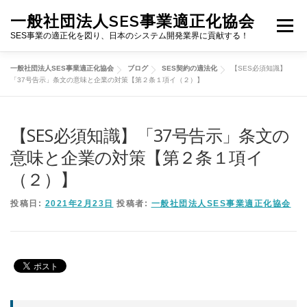
コ
一般社団法人SES事業適正化協会
ン
メニュー
テ
SES事業の適正化を図り、日本のシステム開発業界に貢献する！
ン
ツ
一般社団法人SES事業適正化協会
ブログ
SES契約の適法化
【SES必須知識】
へ
TOP
当協会について
活動内容
ブログ
「37号告示」条文の意味と企業の対策【第２条１項イ（２）】
ス
キ
ッ
【SES必須知識】「37号告示」条文の
活動報告
SES契約・ビジネス適正化プラン
プ
意味と企業の対策【第２条１項イ
（２）】
お申込み・お問合せ
投稿日:
2021年2月23日
投稿者:
一般社団法人SES事業適正化協会