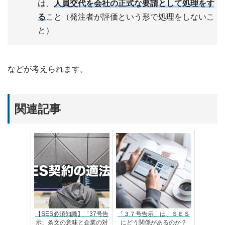
は、
人員交代を会社の正式な要請として処理をす
る
こと（発注者が評価という形で処理をしないこ
と）
などが考えられます。
関連記事
【SES必須知識】「37号告
「３７号告示」は、ＳＥＳ
示」条文の意味と企業の対
にどう関係があるのか？